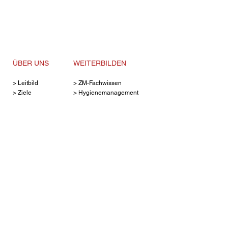
ÜBER UNS
WEITERBILDEN
>
Leitbild
> ZM-Fachwissen
>
Ziele
>
Hygienemanagement
>
Jobs
>
Stuhlassistenz
>
Anfahrt
>
Kontakt
>
Kontakt
SERVICE
RECHTLICHES
>
Anfahrt
>
Kontakt
>
Anmelden
>
Zertifizierung
>
Temine
>
Datenschutz
> News
>
Impressum
>
Downloads
>
Kontakt