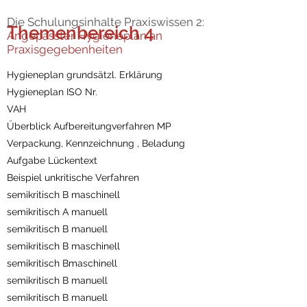
Die Schulungsinhalte Praxiswissen 2:
Themenbereich 4
Angepasster Hygieneplan an
Praxisgegebenheiten
Hygieneplan grundsätzl. Erklärung
Hygieneplan ISO Nr.
VAH
Überblick Aufbereitungverfahren MP
Verpackung, Kennzeichnung , Beladung
Aufgabe Lückentext
Beispiel unkritische Verfahren
semikritisch B maschinell
semikritisch A manuell
semikritisch B manuell
semikritisch B maschinell
semikritisch Bmaschinell
semikritisch B manuell
semikritisch B manuell