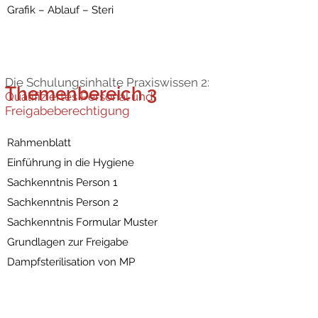
Grafik – Ablauf – Steri
Die Schulungsinhalte Praxiswissen 2:
Themenbereich 3
Qualifiziertes Personal und
Freigabeberechtigung
Rahmenblatt
Einführung in die Hygiene
Sachkenntnis Person 1
Sachkenntnis Person 2
Sachkenntnis Formular Muster
Grundlagen zur Freigabe
Dampfsterilisation von MP