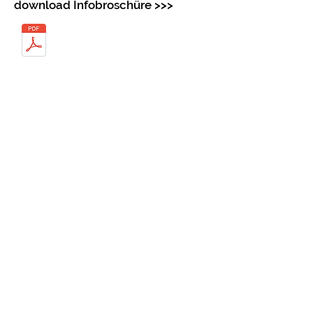
download Infobroschüre >>>
download Infobroschüre >>>
ÜBER UNS
WEITERBILDEN
>
Leitbild
> ZM-Fachwissen
>
Ziele
>
Hygienemanagement
>
Jobs
>
Stuhlassistenz
>
Anfahrt
>
Kontakt
>
Kontakt
SERVICE
RECHTLICHES
>
Anfahrt
>
Kontakt
>
Anmelden
>
Zertifizierung
>
Temine
>
Datenschutz
> News
>
Impressum