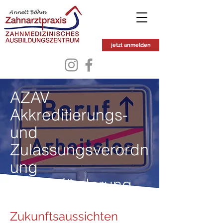
jetzt anmelden
AZAV
Akkreditierungs-
und
Zulassungsverordn
ung
Arbeitsförderung
Zukunftsaussichten