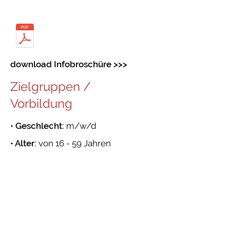
download Infobroschüre >>>
Zielgruppen /
Vorbildung
• Geschlecht:
m/w/d
• Alter:
von 16 - 59 Jahren
• Vorbildung:
keine, von Vorteil eine
Vorbildung im Medizinischen
Bereich
• Qualifikation:
einen Schulabschuß