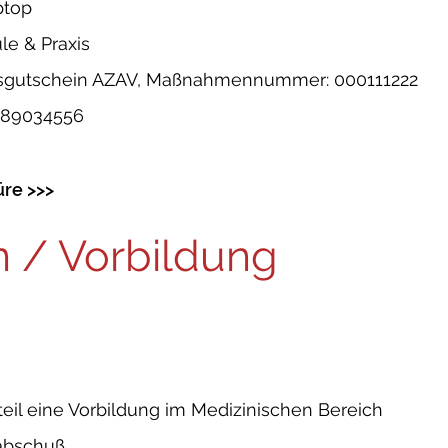
ptop
le & Praxis
ngsgutschein AZAV, Maßnahmennummer: 000111222
789034556
re >>>
n / Vorbildung
teil eine Vorbildung im Medizinischen Bereich
abschuß