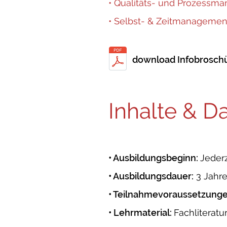
• Qualitäts- und Prozessm
• Selbst- & Zeitmanagemen
download Infobroschü
Inhalte & D
• Ausbildungsbeginn:
Jederz
• Ausbildungsdauer:
3 Jahr
• Teilnahmevoraussetzung
• Lehrmaterial:
Fachliteratu