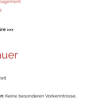
anagement
t
re >>>
auer
eit
e
en:
Keine besonderen Vorkenntnisse,
r