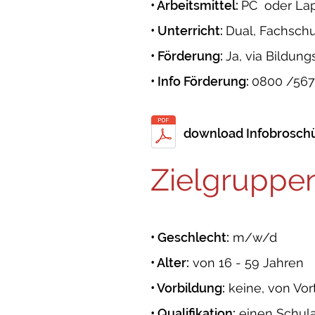
• Arbeitsmittel:
PC oder La
• Unterricht:
Dual, Fachschu
• Förderung:
Ja, via Bildu
• Info Förderung:
0800 /56
download Infobroschü
Zielgruppe
• Geschlecht:
m/w/d
• Alter:
von 16 - 59 Jahren
• Vorbildung:
keine, von Vor
• Qualifikation:
einen Schul